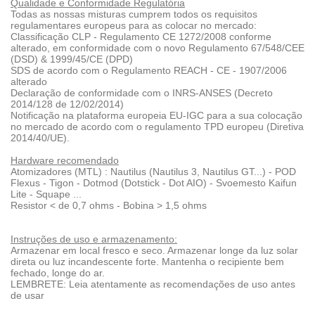
Qualidade e Conformidade Regulatória
Todas as nossas misturas cumprem todos os requisitos
regulamentares europeus para as colocar no mercado:
Classificação CLP - Regulamento CE 1272/2008 conforme
alterado, em conformidade com o novo Regulamento 67/548/CEE
(DSD) & 1999/45/CE (DPD)
SDS de acordo com o Regulamento REACH - CE - 1907/2006
alterado
Declaração de conformidade com o INRS-ANSES (Decreto
2014/128 de 12/02/2014)
Notificação na plataforma europeia EU-IGC para a sua colocação
no mercado de acordo com o regulamento TPD europeu (Diretiva
2014/40/UE).
Hardware recomendado
Atomizadores (MTL) : Nautilus (Nautilus 3, Nautilus GT...) - POD
Flexus - Tigon - Dotmod (Dotstick - Dot AIO) - Svoemesto Kaifun
Lite - Squape ...
Resistor < de 0,7 ohms - Bobina > 1,5 ohms
Instruções de uso e armazenamento:
Armazenar em local fresco e seco. Armazenar longe da luz solar
direta ou luz incandescente forte. Mantenha o recipiente bem
fechado, longe do ar.
LEMBRETE: Leia atentamente as recomendações de uso antes
de usar