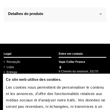
Detalhes do produto
Legal
Entre em contato
Recepção
Vape Cellar France
Lojas
6 Chemin du solarium, 33170
Entrega
Gradignan
Legal
Ce site web utilise des cookies.
05.57.67.95.63
Les cookies nous permettent de personnaliser le contenu
contact.pro@vapecellar.fr
et les annonces, d'offrir des fonctionnalités relatives aux
Boletim informativo
médias sociaux et d'analyser notre trafic. Vos données ne
seront pas revendues, ni échangées, ni transmises à un