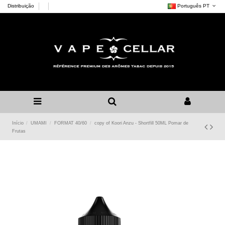
Distribuição
Português PT
Início
UMAMI
FORMAT 40/60
copy of Koori Anzu - Shortfill 50ML Pomar de
Frutas