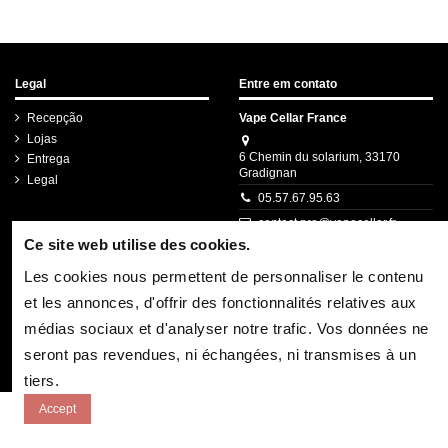
Legal
Entre em contato
Recepção
Vape Cellar France
Lojas
6 Chemin du solarium, 33170
Entrega
Gradignan
Legal
05.57.67.95.63
contact.pro@vapecellar.fr
Ce site web utilise des cookies.
Boletim informativo
Les cookies nous permettent de personnaliser le contenu
et les annonces, d'offrir des fonctionnalités relatives aux
Pode cancelar a subscrição a qualquer momento.
médias sociaux et d'analyser notre trafic. Vos données ne
Para tal, consulte a nossa informação de contacto
na declaração legal.
seront pas revendues, ni échangées, ni transmises à un
tiers.
Accept