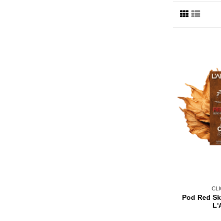
CLI
Pod Red Ski
L