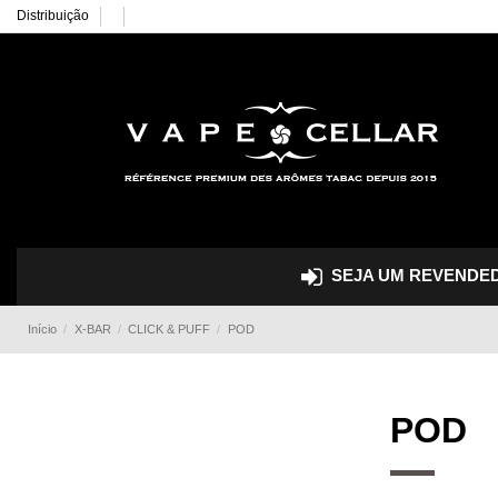
Distribuição
SEJA UM REVENDED
Início
X-BAR
CLICK & PUFF
POD
POD