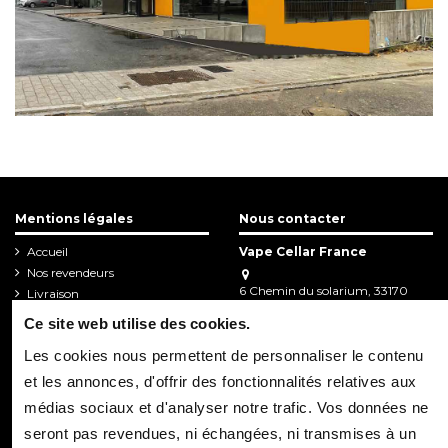
Mentions légales
Nous contacter
Accueil
Vape Cellar France
Nos revendeurs
6 Chemin du solarium, 33170
Livraison
Gradignan
Mentions légales
Ce site web utilise des cookies.
05.57.67.95.63
Les cookies nous permettent de personnaliser le contenu
contact.pro@vapecellar.fr
et les annonces, d'offrir des fonctionnalités relatives aux
Newsletter
médias sociaux et d'analyser notre trafic. Vos données ne
seront pas revendues, ni échangées, ni transmises à un