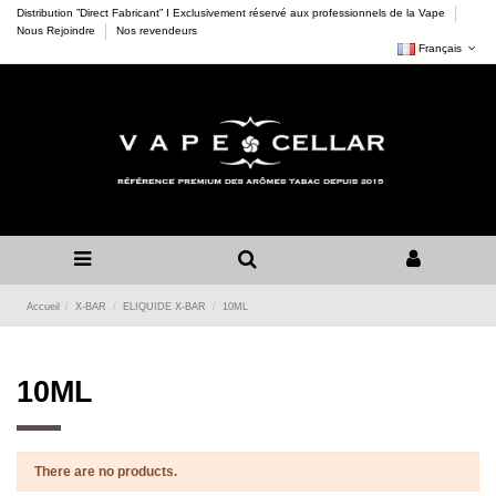
Distribution ”Direct Fabricant” I Exclusivement réservé aux professionnels de la Vape
Nous Rejoindre
Nos revendeurs
Français
Accueil
X-BAR
ELIQUIDE X-BAR
10ML
10ML
There are no products.