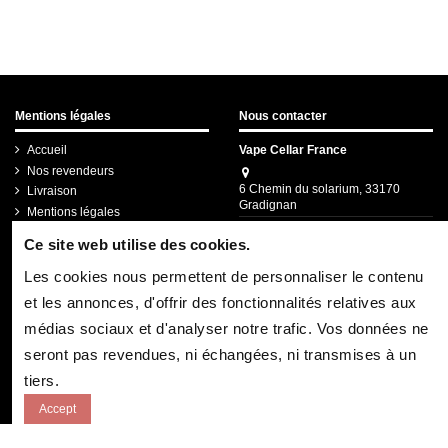
Mentions légales
Nous contacter
Accueil
Vape Cellar France
Nos revendeurs
6 Chemin du solarium, 33170
Livraison
Gradignan
Mentions légales
05.57.67.95.63
Ce site web utilise des cookies.
contact.pro@vapecellar.fr
Les cookies nous permettent de personnaliser le contenu
Newsletter
et les annonces, d'offrir des fonctionnalités relatives aux
médias sociaux et d'analyser notre trafic. Vos données ne
seront pas revendues, ni échangées, ni transmises à un
Vous pouvez vous désinscrire à tout moment. Vous
trouverez pour cela nos informations de contact
dans les conditions d'utilisation du site.
tiers.
Accept